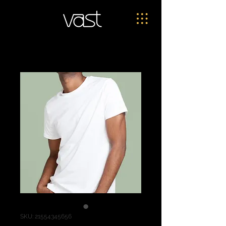
SKU: 21554345656