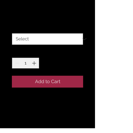
Bu bir ürün
Price
₺120,00
Beden
*
Quantity
*
Add to Cart
Bu bir ürün açıklaması. 
Burası ürününüzle ilgili 
boyut, malzeme, bakım 
ve temizlik talimatları gibi 
daha ayrıntılı bilgileri 